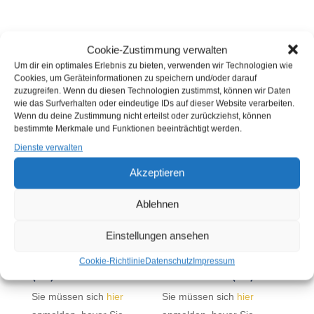
Cookie-Zustimmung verwalten
Um dir ein optimales Erlebnis zu bieten, verwenden wir Technologien wie
Cookies, um Geräteinformationen zu speichern und/oder darauf
zuzugreifen. Wenn du diesen Technologien zustimmst, können wir Daten
ÄHNLICHE PRODUKTE
wie das Surfverhalten oder eindeutige IDs auf dieser Website verarbeiten.
Wenn du deine Zustimmung nicht erteilst oder zurückziehst, können
bestimmte Merkmale und Funktionen beeinträchtigt werden.
Dienste verwalten
Akzeptieren
Ablehnen
Einstellungen ansehen
HEISSGERÄUCHERTER R
HEISSGERÄUCHERTE G
ÄUCHERROLLMOPS (
ARNELEN MIT KOPF U
Cookie-Richtlinie
Datenschutz
Impressum
KG)
ND SCHALE (KG)
Sie müssen sich
hier
Sie müssen sich
hier