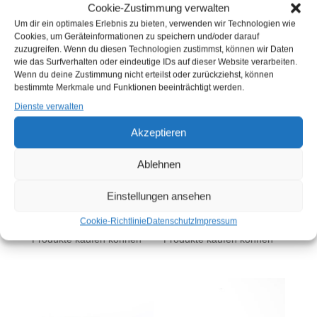
Cookie-Zustimmung verwalten
ÄHNLICHE PRODUKTE
Um dir ein optimales Erlebnis zu bieten, verwenden wir Technologien wie
Cookies, um Geräteinformationen zu speichern und/oder darauf
zuzugreifen. Wenn du diesen Technologien zustimmst, können wir Daten
wie das Surfverhalten oder eindeutige IDs auf dieser Website verarbeiten.
Wenn du deine Zustimmung nicht erteilst oder zurückziehst, können
bestimmte Merkmale und Funktionen beeinträchtigt werden.
Dienste verwalten
Akzeptieren
Ablehnen
HEISSGERÄUCHERTE D
HEISSGERÄUCHERTER D
ORADE (KG)
ORSCHROGEN (KG)
Einstellungen ansehen
Sie müssen sich
hier
Sie müssen sich
hier
anmelden, bevor Sie
anmelden, bevor Sie
Cookie-Richtlinie
Datenschutz
Impressum
Produkte kaufen können
Produkte kaufen können