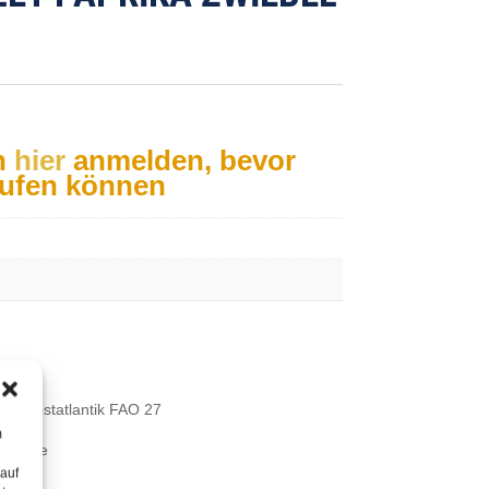
h
hier
anmelden, bevor
aufen können
Nordostatlantik FAO 27
m
ppnetze
 auf