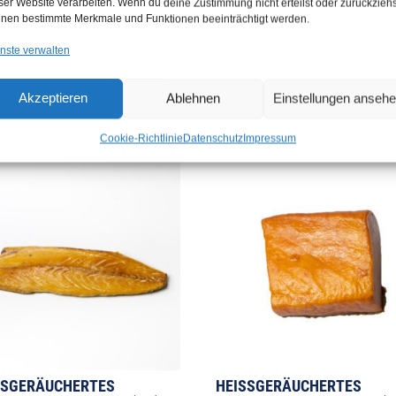
ser Website verarbeiten. Wenn du deine Zustimmung nicht erteilst oder zurückziehs
nen bestimmte Merkmale und Funktionen beeinträchtigt werden.
nste verwalten
Akzeptieren
Ablehnen
Einstellungen anseh
Cookie-Richtlinie
Datenschutz
Impressum
SSGERÄUCHERTES M
HEISSGERÄUCHERTES B