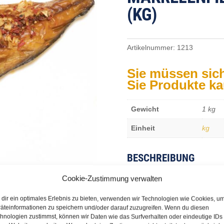
KG)
Artikelnummer:
1213
Sie müssen sic
Sie Produkte k
Gewicht
1 kg
Einheit
kg
BESCHREIBUNG
Cookie-Zustimmung verwalten
Scomber scombrus gefangen, 
dir ein optimales Erlebnis zu bieten, verwenden wir Technologien wie Cookies, u
nördische Nordsee/IVa, Schle
äteinformationen zu speichern und/oder darauf zuzugreifen. Wenn du diesen
hnologien zustimmst, können wir Daten wie das Surfverhalten oder eindeutige IDs