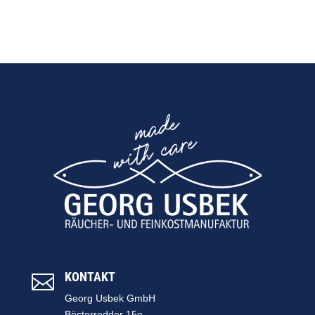
KONTAKT

Georg Usbek GmbH
Bösterredder 15e