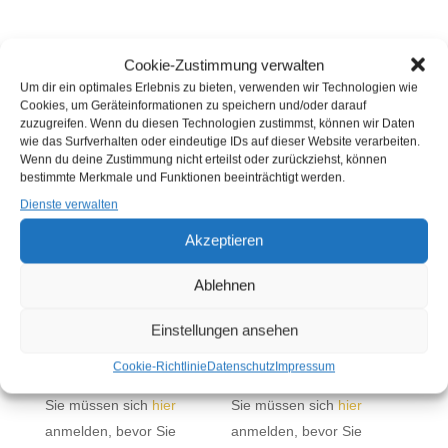
Cookie-Zustimmung verwalten
Um dir ein optimales Erlebnis zu bieten, verwenden wir Technologien wie
ÄHNLICHE PRODUKTE
Cookies, um Geräteinformationen zu speichern und/oder darauf
zuzugreifen. Wenn du diesen Technologien zustimmst, können wir Daten
wie das Surfverhalten oder eindeutige IDs auf dieser Website verarbeiten.
Wenn du deine Zustimmung nicht erteilst oder zurückziehst, können
bestimmte Merkmale und Funktionen beeinträchtigt werden.
Dienste verwalten
Akzeptieren
Ablehnen
TK ALASKA
TK BACKFISCH IN
Einstellungen ansehen
SEELACHSFILET IN
COMBI DÄMPFER
KARTOFFELPANADE
PANDE 150G FROSTA
Cookie-Richtlinie
Datenschutz
Impressum
190G (KG)
(KG)
Sie müssen sich
hier
Sie müssen sich
hier
anmelden, bevor Sie
anmelden, bevor Sie