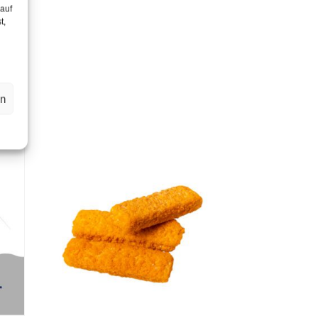
 auf
t,
en