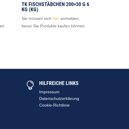
TK FISCHSTÄBCHEN 200×30 G 6
KG (KG)
Sie müssen sich
hier
anmelden,
nen
bevor Sie Produkte kaufen können
HILFREICHE LINKS

Impressum
Datenschutzerklärung
Cookie-Richtlinie