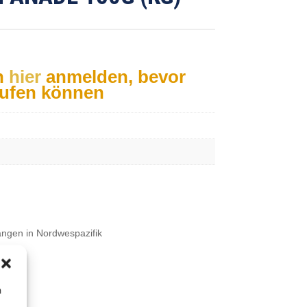
h
hier
anmelden, bevor
aufen können
ngen in Nordwespazifik
m