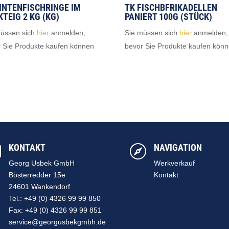
TINTENFISCHRINGE IM
TK FISCHBFRIKADELLEN
TEIG 2 KG (KG)
PANIERT 100G (STÜCK)
müssen sich
hier
anmelden,
Sie müssen sich
hier
anmelden,
 Sie Produkte kaufen können
bevor Sie Produkte kaufen kön
KONTAKT
NAVIGATION


Georg Usbek GmbH
Werkverkauf
Bösterredder 15e
Kontakt
24601 Wankendorf
Tel.: +49 (0) 4326 99 99 850
Fax: +49 (0) 4326 99 99 851
service@georgusbekgmbh.de