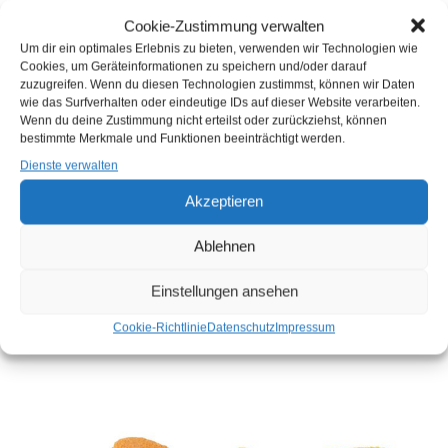
Cookie-Zustimmung verwalten
Um dir ein optimales Erlebnis zu bieten, verwenden wir Technologien wie
Cookies, um Geräteinformationen zu speichern und/oder darauf
zuzugreifen. Wenn du diesen Technologien zustimmst, können wir Daten
wie das Surfverhalten oder eindeutige IDs auf dieser Website verarbeiten.
Wenn du deine Zustimmung nicht erteilst oder zurückziehst, können
bestimmte Merkmale und Funktionen beeinträchtigt werden.
Dienste verwalten
Akzeptieren
TK ALASKA
TK FISCHFRIKADELLEN
SEELACHSFILET
PANIERT
KURZFORM PANIERT
*VORGEBRATEN* 75G
Ablehnen
150G (KG)
(STÜCK)
Einstellungen ansehen
Sie müssen sich
hier
Sie müssen sich
hier
anmelden, bevor Sie
anmelden, bevor Sie
Cookie-Richtlinie
Datenschutz
Impressum
Produkte kaufen können
Produkte kaufen können