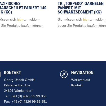
PAZIFISCHES
TK „TORPEDO“ GARNELEN
BARSCHFILET PANIERT 140
PANIERT, MIT
 G (KG)
SCHWANZSEGMENT (KG)
müssen sich
hier
anmelden,
Sie müssen sich
hier
anmelden,
 Sie Produkte kaufen können
bevor Sie Produkte kaufen kön
KONTAKT
NAVIGATION


Georg Usbek GmbH
Werkverkauf
Bösterredder 15e
Kontakt
24601 Wankendorf
Tel.: +49 (0) 4326 99 99 850
Fax: +49 (0) 4326 99 99 851