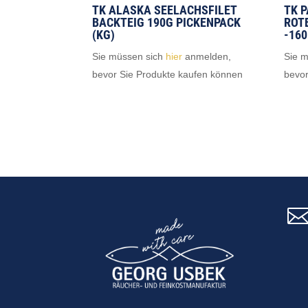
TK ALASKA SEELACHSFILET
TK 
BACKTEIG 190G PICKENPACK
ROT
(KG)
-160
Sie müssen sich
hier
anmelden,
Sie 
bevor Sie Produkte kaufen können
bevor