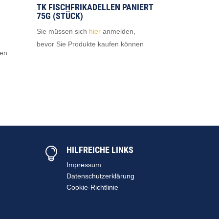
TK FISCHFRIKADELLEN PANIERT
75G (STÜCK)
Sie müssen sich
hier
anmelden,
bevor Sie Produkte kaufen können
nen
HILFREICHE LINKS

Impressum
Datenschutzerklärung
Cookie-Richtlinie