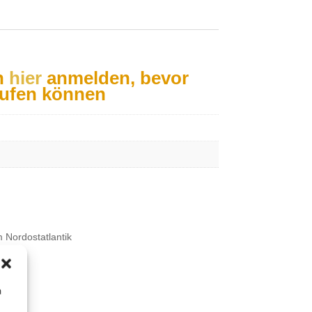
h
hier
anmelden, bevor
aufen können
 Nordostatlantik
etze
m