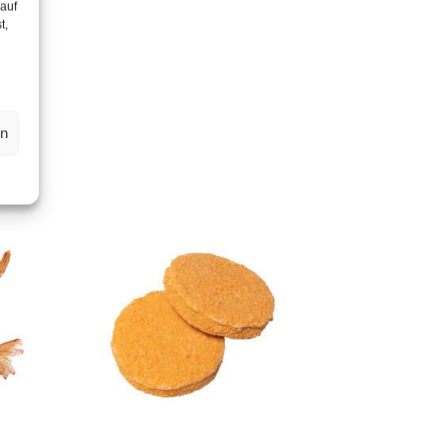
 auf
t,
en