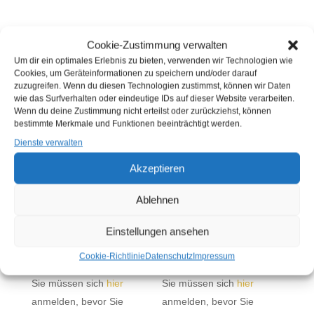
Cookie-Zustimmung verwalten
Um dir ein optimales Erlebnis zu bieten, verwenden wir Technologien wie
ÄHNLICHE PRODUKTE
Cookies, um Geräteinformationen zu speichern und/oder darauf
zuzugreifen. Wenn du diesen Technologien zustimmst, können wir Daten
wie das Surfverhalten oder eindeutige IDs auf dieser Website verarbeiten.
Wenn du deine Zustimmung nicht erteilst oder zurückziehst, können
bestimmte Merkmale und Funktionen beeinträchtigt werden.
Dienste verwalten
Akzeptieren
Ablehnen
TK PAZIFISCHES
TK ALASKA
Einstellungen ansehen
ROTBARSCHFILET
SEELACHSFILET
PANIERT 140 -160 G
BACKTEIG 190G
Cookie-Richtlinie
Datenschutz
Impressum
(KG)
PICKENPACK (KG)
Sie müssen sich
hier
Sie müssen sich
hier
anmelden, bevor Sie
anmelden, bevor Sie