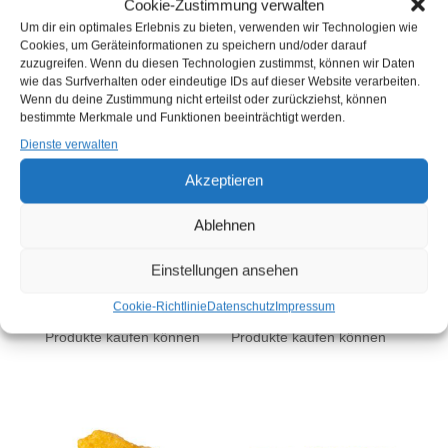
Cookie-Zustimmung verwalten
ÄHNLICHE PRODUKTE
Um dir ein optimales Erlebnis zu bieten, verwenden wir Technologien wie
Cookies, um Geräteinformationen zu speichern und/oder darauf
zuzugreifen. Wenn du diesen Technologien zustimmst, können wir Daten
wie das Surfverhalten oder eindeutige IDs auf dieser Website verarbeiten.
Wenn du deine Zustimmung nicht erteilst oder zurückziehst, können
bestimmte Merkmale und Funktionen beeinträchtigt werden.
Dienste verwalten
Akzeptieren
Ablehnen
TK KIBBELING 3 KG
TK FISCHFRIKADELLEN
(KG)
PANIERT 75G (STÜCK)
Einstellungen ansehen
Sie müssen sich
hier
Sie müssen sich
hier
Cookie-Richtlinie
Datenschutz
Impressum
anmelden, bevor Sie
anmelden, bevor Sie
Produkte kaufen können
Produkte kaufen können