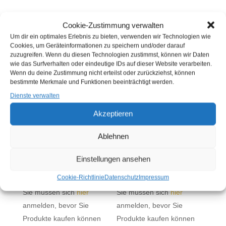
Cookie-Zustimmung verwalten
Um dir ein optimales Erlebnis zu bieten, verwenden wir Technologien wie
Cookies, um Geräteinformationen zu speichern und/oder darauf
ÄHNLICHE PRODUKTE
zuzugreifen. Wenn du diesen Technologien zustimmst, können wir Daten
wie das Surfverhalten oder eindeutige IDs auf dieser Website verarbeiten.
Wenn du deine Zustimmung nicht erteilst oder zurückziehst, können
bestimmte Merkmale und Funktionen beeinträchtigt werden.
Dienste verwalten
Akzeptieren
Ablehnen
Einstellungen ansehen
BISMARCKHERING 5
BRATHERINGSDOPPEL
KG (EIMER)
FILET 5 KG (EIMER)
Cookie-Richtlinie
Datenschutz
Impressum
Sie müssen sich
hier
Sie müssen sich
hier
anmelden, bevor Sie
anmelden, bevor Sie
Produkte kaufen können
Produkte kaufen können