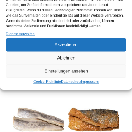
Cookies, um Geräteinformationen zu speichern und/oder darauf
zuzugreifen. Wenn du diesen Technologien zustimmst, können wir Daten
wie das Surfverhalten oder eindeutige IDs auf dieser Website verarbeiten.
Wenn du deine Zustimmung nicht erteilst oder zurückziehst, können
bestimmte Merkmale und Funktionen beeinträchtigt werden.
Dienste verwalten
BRATROLLMOPS 5/3
MATJESFILET
Akzeptieren
KG (EIMER)
HOLSTEINER ART 2,8
KG (EIMER)
Ablehnen
Sie müssen sich
hier
Sie müssen sich
hier
anmelden, bevor Sie
Einstellungen ansehen
anmelden, bevor Sie
Produkte kaufen können
Produkte kaufen können
Cookie-Richtlinie
Datenschutz
Impressum