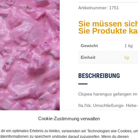
Artikelnummer:
1751
Sie müssen sic
Sie Produkte k
Gewicht
1 kg
Einheit
kg
BESCHREIBUNG
Clupea harengus gefangen im 
IIa,IVa; Umschließungs- Hebe
Cookie-Zustimmung verwalten
dir ein optimales Erlebnis zu bieten, verwenden wir Technologien wie Cookies, u
äteinformationen zu speichern und/oder darauf zuzugreifen. Wenn du diesen