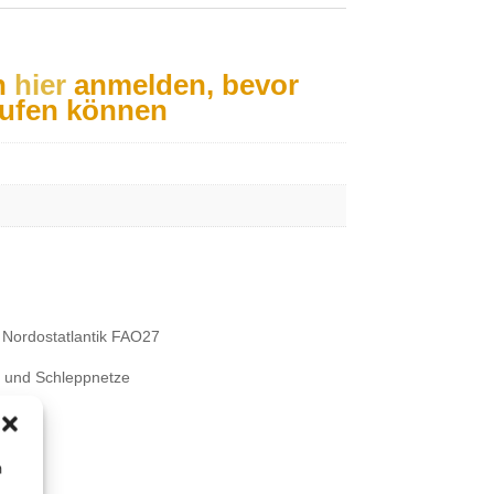
h
hier
anmelden, bevor
aufen können
Nordostatlantik FAO27
- und Schleppnetze
m