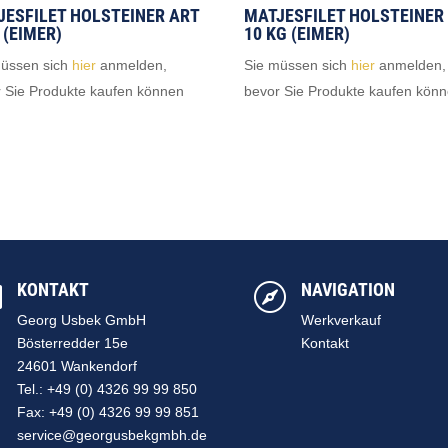
JESFILET HOLSTEINER ART
MATJESFILET HOLSTEINER
 (EIMER)
10 KG (EIMER)
müssen sich
hier
anmelden,
Sie müssen sich
hier
anmelden,
 Sie Produkte kaufen können
bevor Sie Produkte kaufen kön
KONTAKT
NAVIGATION


Georg Usbek GmbH
Werkverkauf
Bösterredder 15e
Kontakt
24601 Wankendorf
Tel.: +49 (0) 4326 99 99 850
Fax: +49 (0) 4326 99 99 851
service@georgusbekgmbh.de