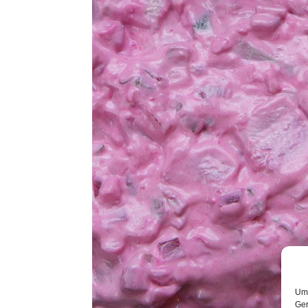
Um 
Ger