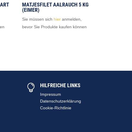
 ART
MATJESFILET AALRAUCH 5 KG
(EIMER)
Sie müssen sich
hier
anmelden,
nen
bevor Sie Produkte kaufen können
HILFREICHE LINKS

Impressum
Datenschutzerklärung
Cookie-Richtlinie