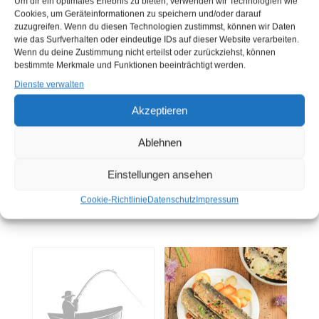
Um dir ein optimales Erlebnis zu bieten, verwenden wir Technologien wie
Cookies, um Geräteinformationen zu speichern und/oder darauf
zuzugreifen. Wenn du diesen Technologien zustimmst, können wir Daten
wie das Surfverhalten oder eindeutige IDs auf dieser Website verarbeiten.
Wenn du deine Zustimmung nicht erteilst oder zurückziehst, können
bestimmte Merkmale und Funktionen beeinträchtigt werden.
Dienste verwalten
Akzeptieren
BRATHERING OHNE
BRATHERINGSDOPPEL
MITTELGRÄTE 3 KG
FILET 5 KG (EIMER)
Ablehnen
(EIMER)
Sie müssen sich
hier
Sie müssen sich
hier
Einstellungen ansehen
anmelden, bevor Sie
anmelden, bevor Sie
Produkte kaufen können
Cookie-Richtlinie
Datenschutz
Impressum
Produkte kaufen können