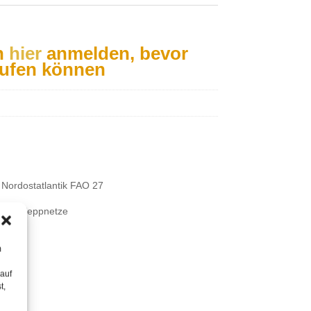
h
hier
anmelden, bevor
aufen können
Nordostatlantik FAO 27
nd Schleppnetze
m
 auf
t,