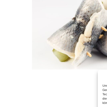
Um 
Ger
Tec
die
kön