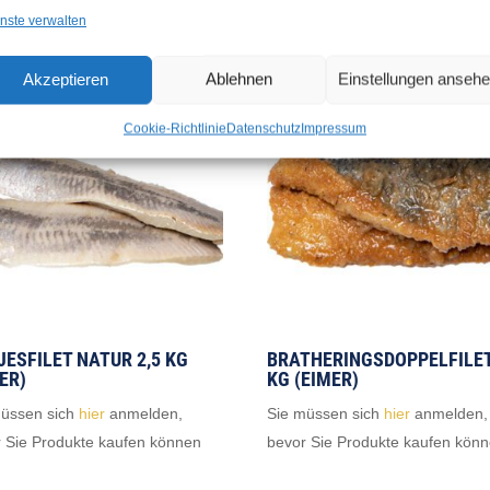
nste verwalten
Akzeptieren
Ablehnen
Einstellungen anseh
Cookie-Richtlinie
Datenschutz
Impressum
ESFILET NATUR 2,5 KG
BRATHERINGSDOPPELFILET
ER)
KG (EIMER)
müssen sich
hier
anmelden,
Sie müssen sich
hier
anmelden,
 Sie Produkte kaufen können
bevor Sie Produkte kaufen kön