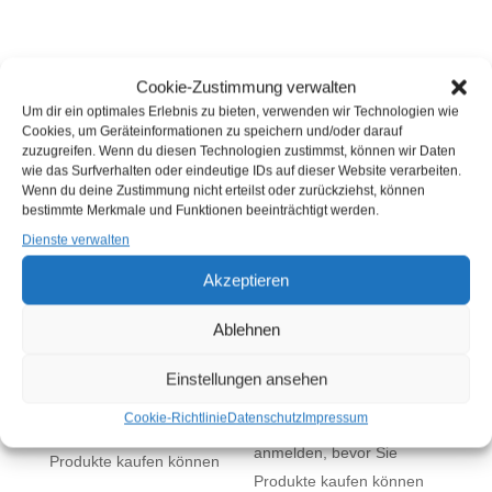
Cookie-Zustimmung verwalten
ÄHNLICHE PRODUKTE
Um dir ein optimales Erlebnis zu bieten, verwenden wir Technologien wie
Cookies, um Geräteinformationen zu speichern und/oder darauf
zuzugreifen. Wenn du diesen Technologien zustimmst, können wir Daten
wie das Surfverhalten oder eindeutige IDs auf dieser Website verarbeiten.
Wenn du deine Zustimmung nicht erteilst oder zurückziehst, können
bestimmte Merkmale und Funktionen beeinträchtigt werden.
Dienste verwalten
Akzeptieren
Ablehnen
TK KIBBELING 3 KG
TK FISCHFRIKADELLEN
(KG)
100 G FERTIG
Einstellungen ansehen
GEBRATEN (STÜCK)
Sie müssen sich
hier
Cookie-Richtlinie
Datenschutz
Impressum
Sie müssen sich
hier
anmelden, bevor Sie
anmelden, bevor Sie
Produkte kaufen können
Produkte kaufen können