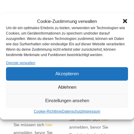
Cookie-Zustimmung verwalten
Um dir ein optimales Erlebnis zu bieten, verwenden wir Technologien wie
ÄHNLICHE PRODUKTE
Cookies, um Geräteinformationen zu speichern und/oder darauf
zuzugreifen. Wenn du diesen Technologien zustimmst, können wir Daten
wie das Surfverhalten oder eindeutige IDs auf dieser Website verarbeiten.
Wenn du deine Zustimmung nicht erteilst oder zurückziehst, können
bestimmte Merkmale und Funktionen beeinträchtigt werden.
Dienste verwalten
Akzeptieren
Ablehnen
TK FISCHFRIKADELLEN
TK FISCHFRIKADELLEN
Einstellungen ansehen
PANIERT
100 G FERTIG
*VORGEBRATEN* 75G
GEBRATEN (STÜCK)
Cookie-Richtlinie
Datenschutz
Impressum
(STÜCK)
Sie müssen sich
hier
Sie müssen sich
hier
anmelden, bevor Sie
anmelden, bevor Sie