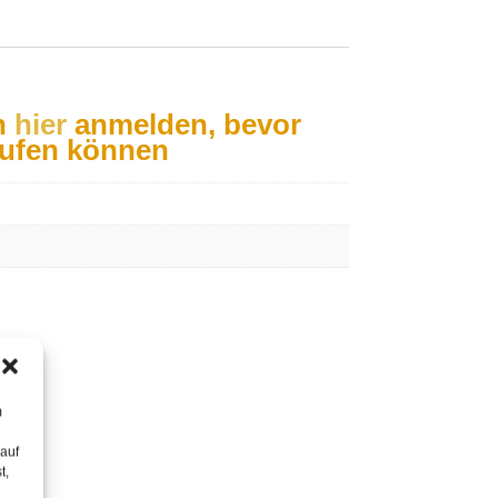
h
hier
anmelden, bevor
aufen können
m
 auf
t,