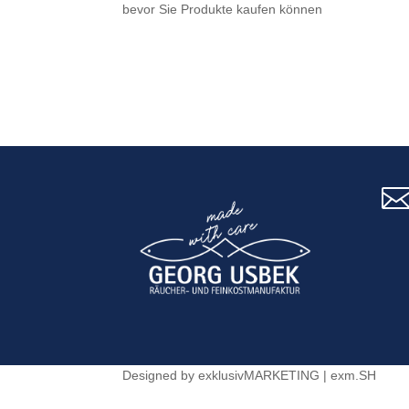
bevor Sie Produkte kaufen können
Designed by exklusivMARKETING | exm.SH