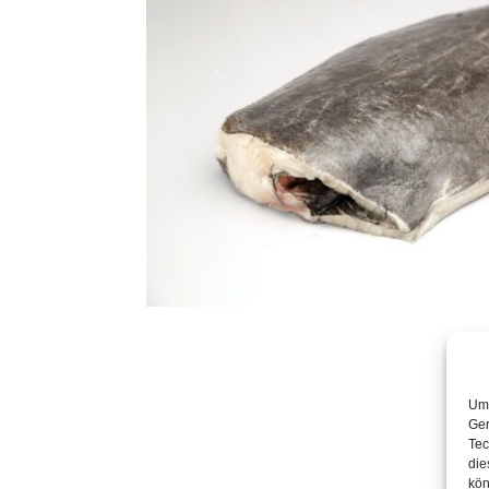
Um 
Ger
Tec
die
kön