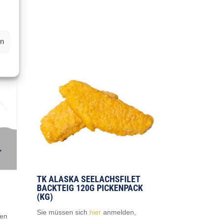
en
TK ALASKA SEELACHSFILET
BACKTEIG 120G PICKENPACK
(KG)
Sie müssen sich
hier
anmelden,
nen