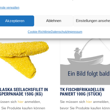
nste verwalten
Akzeptieren
Ablehnen
Einstellungen anseh
Cookie-Richtlinie
Datenschutz
Impressum
ALASKA SEELACHSFILET IN
TK FISCHBFRIKADELLEN
SPERPANADE 150G (KG)
PANIERT 100G (STÜCK)
müssen sich
hier
anmelden,
Sie müssen sich
hier
anmelden,
 Sie Produkte kaufen können
bevor Sie Produkte kaufen kön