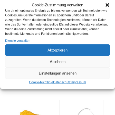
Cookie-Zustimmung verwalten
Um dir ein optimales Erlebnis zu bieten, verwenden wir Technologien wie
Cookies, um Geräteinformationen zu speichern und/oder darauf
zuzugreifen. Wenn du diesen Technologien zustimmst, können wir Daten
wie das Surfverhalten oder eindeutige IDs auf dieser Website verarbeiten.
Wenn du deine Zustimmung nicht erteilst oder zurückziehst, können
bestimmte Merkmale und Funktionen beeinträchtigt werden.
Dienste verwalten
Akzeptieren
TK ALASKA
TK
SEELACHSFILET IN
FISCHBFRIKADELLEN
KARTOFFELPANADE
PANIERT 100G (STÜCK)
Ablehnen
190G (KG)
Sie müssen sich
hier
Sie müssen sich
hier
Einstellungen ansehen
anmelden, bevor Sie
anmelden, bevor Sie
Produkte kaufen können
Cookie-Richtlinie
Datenschutz
Impressum
Produkte kaufen können