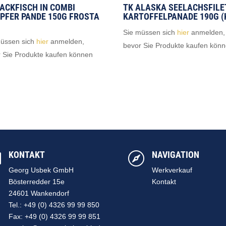
BACKFISCH IN COMBI
TK ALASKA SEELACHSFILET
PFER PANDE 150G FROSTA
KARTOFFELPANADE 190G (
Sie müssen sich
hier
anmelden,
müssen sich
hier
anmelden,
bevor Sie Produkte kaufen kön
 Sie Produkte kaufen können
KONTAKT
NAVIGATION


Georg Usbek GmbH
Werkverkauf
Bösterredder 15e
Kontakt
24601 Wankendorf
Tel.: +49 (0) 4326 99 99 850
Fax: +49 (0) 4326 99 99 851