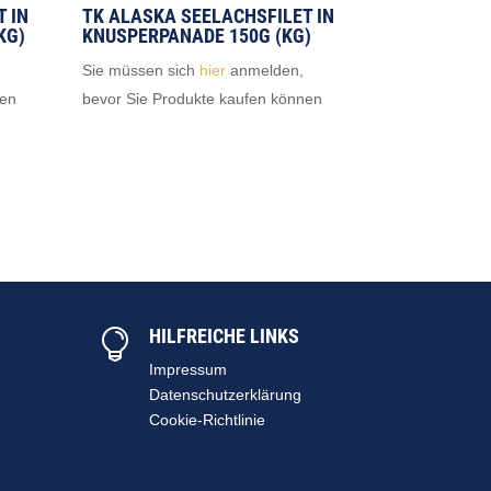
 IN
TK ALASKA SEELACHSFILET IN
KG)
KNUSPERPANADE 150G (KG)
Sie müssen sich
hier
anmelden,
nen
bevor Sie Produkte kaufen können
HILFREICHE LINKS

Impressum
Datenschutzerklärung
Cookie-Richtlinie