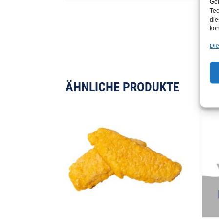
Ger
Tec
die
kön
Die
ÄHNLICHE PRODUKTE