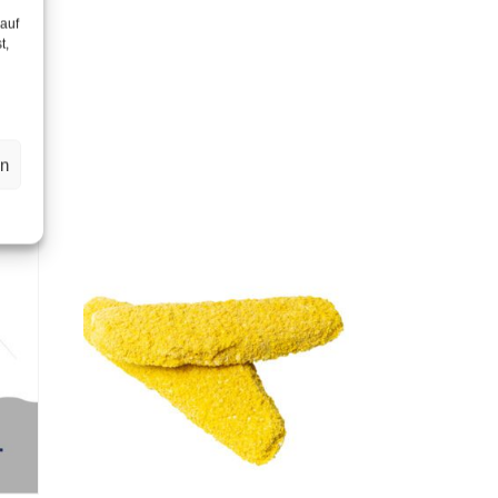
 auf
t,
en