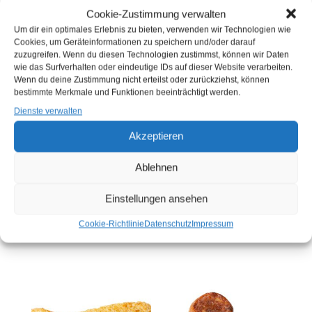
Cookie-Zustimmung verwalten
Um dir ein optimales Erlebnis zu bieten, verwenden wir Technologien wie
Cookies, um Geräteinformationen zu speichern und/oder darauf
zuzugreifen. Wenn du diesen Technologien zustimmst, können wir Daten
wie das Surfverhalten oder eindeutige IDs auf dieser Website verarbeiten.
Wenn du deine Zustimmung nicht erteilst oder zurückziehst, können
bestimmte Merkmale und Funktionen beeinträchtigt werden.
Dienste verwalten
Akzeptieren
TK BACKFISCH
TK ALASKA
PORTIONEN 75G (KG)
SEELACHSFILET IN
CORNFLAKESPANADE
Ablehnen
Sie müssen sich
hier
150G (KG)
anmelden, bevor Sie
Einstellungen ansehen
Sie müssen sich
hier
Produkte kaufen können
anmelden, bevor Sie
Cookie-Richtlinie
Datenschutz
Impressum
Produkte kaufen können