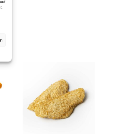
 auf
t,
en