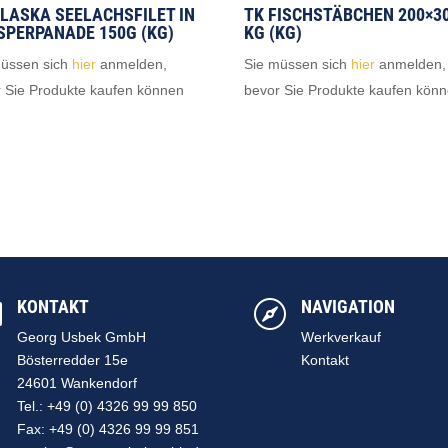
ALASKA SEELACHSFILET IN
TK FISCHSTÄBCHEN 200×30
SPERPANADE 150G (KG)
KG (KG)
müssen sich
hier
anmelden,
Sie müssen sich
hier
anmelden,
 Sie Produkte kaufen können
bevor Sie Produkte kaufen kön
KONTAKT
NAVIGATION


Georg Usbek GmbH
Werkverkauf
Bösterredder 15e
Kontakt
24601 Wankendorf
Tel.: +49 (0) 4326 99 99 850
Fax: +49 (0) 4326 99 99 851