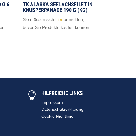
 G 6
TK ALASKA SEELACHSFILET IN
KNUSPERPANADE 190 G (KG)
Sie müssen sich
hier
anmelden,
nen
bevor Sie Produkte kaufen können
HILFREICHE LINKS

Impressum
Datenschutzerklärung
Cookie-Richtlinie