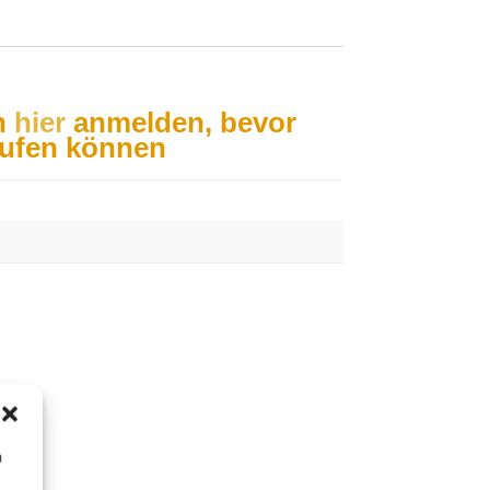
h
hier
anmelden, bevor
aufen können
m