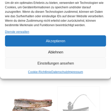
Um dir ein optimales Erlebnis zu bieten, verwenden wir Technologien wie
Cookies, um Geräteinformationen zu speichern und/oder darauf
zuzugreifen. Wenn du diesen Technologien zustimmst, können wir Daten
wie das Surfverhalten oder eindeutige IDs auf dieser Website verarbeiten.
Wenn du deine Zustimmung nicht erteilst oder zurückziehst, können
bestimmte Merkmale und Funktionen beeinträchtigt werden.
Dienste verwalten
Akzeptieren
MATJESFILET -
BRATHERINGSFILET 5
AALRAUCH- 2,8 KG
KG (EIMER)
(EIMER)
Ablehnen
Sie müssen sich
hier
Sie müssen sich
hier
anmelden, bevor Sie
Einstellungen ansehen
anmelden, bevor Sie
Produkte kaufen können
Cookie-Richtlinie
Datenschutz
Impressum
Produkte kaufen können