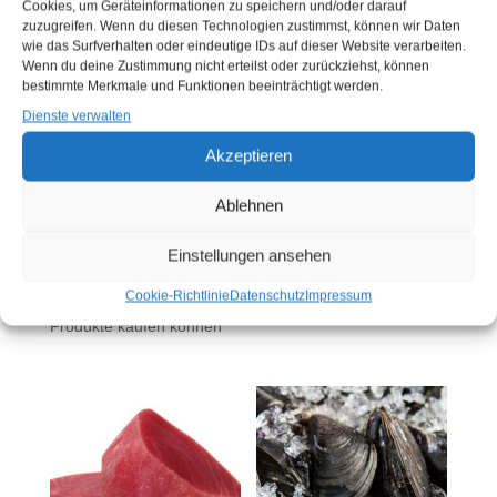
Cookies, um Geräteinformationen zu speichern und/oder darauf
zuzugreifen. Wenn du diesen Technologien zustimmst, können wir Daten
wie das Surfverhalten oder eindeutige IDs auf dieser Website verarbeiten.
Wenn du deine Zustimmung nicht erteilst oder zurückziehst, können
bestimmte Merkmale und Funktionen beeinträchtigt werden.
Dienste verwalten
Akzeptieren
FRISCHES
FRISCHES LACHSFILET
Ablehnen
LENGFISCHFILET O.
(KG)
HAUT (KG)
Sie müssen sich
hier
Einstellungen ansehen
Sie müssen sich
hier
anmelden, bevor Sie
Cookie-Richtlinie
Datenschutz
Impressum
anmelden, bevor Sie
Produkte kaufen können
Produkte kaufen können